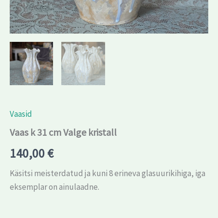
Vaasid
Vaas k 31 cm Valge kristall
140,00
€
Käsitsi meisterdatud ja kuni 8 erineva glasuurikihiga, iga
eksemplar on ainulaadne.