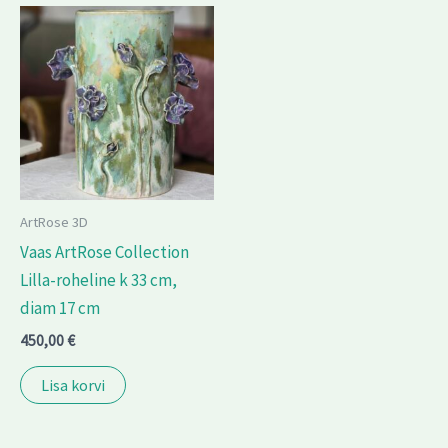
ArtRose 3D
Vaas ArtRose Collection
Lilla-roheline k 33 cm,
diam 17 cm
450,00
€
Lisa korvi