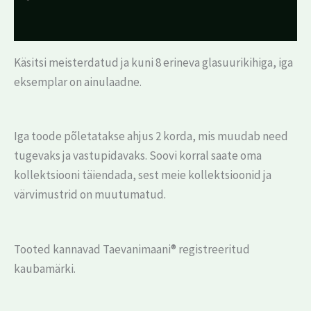
Arvustused (0)
Käsitsi meisterdatud ja kuni 8 erineva glasuurikihiga, iga
eksemplar on ainulaadne.
Iga toode põletatakse ahjus 2 korda, mis muudab need
tugevaks ja vastupidavaks. Soovi korral saate oma
kollektsiooni täiendada, sest meie kollektsioonid ja
värvimustrid on muutumatud.
Tooted kannavad Taevanimaani® registreeritud
kaubamärki.