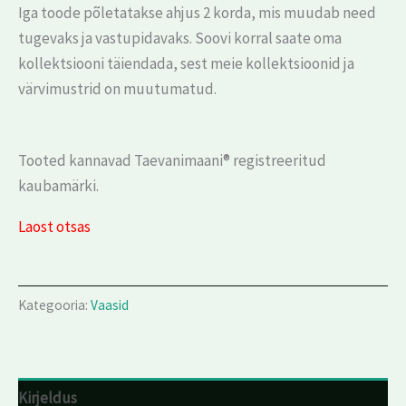
Iga toode põletatakse ahjus 2 korda, mis muudab need
tugevaks ja vastupidavaks. Soovi korral saate oma
kollektsiooni täiendada, sest meie kollektsioonid ja
värvimustrid on muutumatud.
Tooted kannavad Taevanimaani® registreeritud
kaubamärki.
Laost otsas
Kategooria:
Vaasid
Kirjeldus