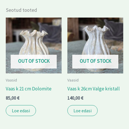
Seotud tooted
OUT OF STOCK
OUT OF STOCK
Vaasid
Vaasid
Vaas k 21 cm Dolomite
Vaas k 26cm Valge kristall
85,00
€
140,00
€
Loe edasi
Loe edasi