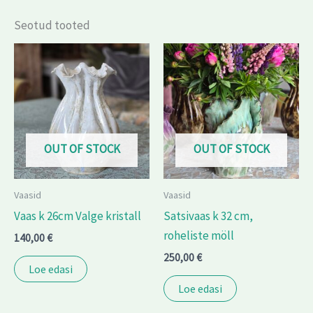
Seotud tooted
OUT OF STOCK
OUT OF STOCK
Vaasid
Vaasid
Vaas k 26cm Valge kristall
Satsivaas k 32 cm,
roheliste möll
140,00
€
250,00
€
Loe edasi
Loe edasi