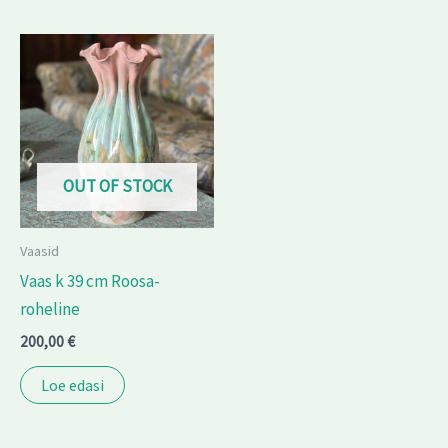
OUT OF STOCK
Vaasid
Vaas k 39 cm Roosa-
roheline
200,00
€
Loe edasi