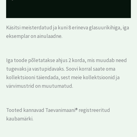
Arvustused (0)
Käsitsi meisterdatud ja kuni 8 erineva glasuurikihiga, iga
eksemplar on ainulaadne.
Iga toode põletatakse ahjus 2 korda, mis muudab need
tugevaks ja vastupidavaks. Soovi korral saate oma
kollektsiooni täiendada, sest meie kollektsioonid ja
värvimustrid on muutumatud.
Tooted kannavad Taevanimaani® registreeritud
kaubamärki.