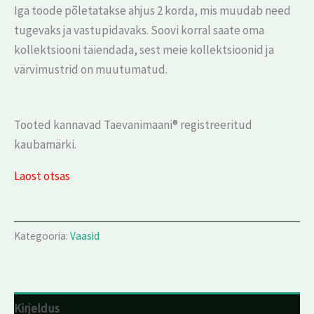
Iga toode põletatakse ahjus 2 korda, mis muudab need
tugevaks ja vastupidavaks. Soovi korral saate oma
kollektsiooni täiendada, sest meie kollektsioonid ja
värvimustrid on muutumatud.
Tooted kannavad Taevanimaani® registreeritud
kaubamärki.
Laost otsas
Kategooria:
Vaasid
Kirjeldus