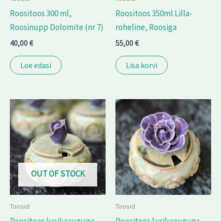
Roositoos 300 ml,
Roositoos 350ml Lilla-
Roosinupp Dolomite (nr 7)
roheline, Roosiga
40,00
€
55,00
€
Loe edasi
Lisa korvi
OUT OF STOCK
Toosid
Toosid
Roositoos lusikaauguga
Roositoos lusikaauguga