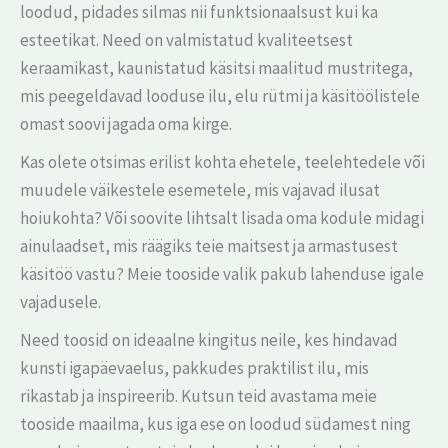
loodud, pidades silmas nii funktsionaalsust kui ka
esteetikat. Need on valmistatud kvaliteetsest
keraamikast, kaunistatud käsitsi maalitud mustritega,
mis peegeldavad looduse ilu, elu rütmi ja käsitöölistele
omast soovi jagada oma kirge.
Kas olete otsimas erilist kohta ehetele, teelehtedele või
muudele väikestele esemetele, mis vajavad ilusat
hoiukohta? Või soovite lihtsalt lisada oma kodule midagi
ainulaadset, mis räägiks teie maitsest ja armastusest
käsitöö vastu? Meie tooside valik pakub lahenduse igale
vajadusele.
Need toosid on ideaalne kingitus neile, kes hindavad
kunsti igapäevaelus, pakkudes praktilist ilu, mis
rikastab ja inspireerib. Kutsun teid avastama meie
tooside maailma, kus iga ese on loodud südamest ning