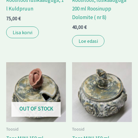
Roositoos lusikaauguga, 1
Roositoos, lusikaauguga
l Kuldpruun
200 ml Roosinupp
Dolomite ( nr 8)
75,00
€
40,00
€
Lisa korvi
Loe edasi
OUT OF STOCK
Toosid
Toosid