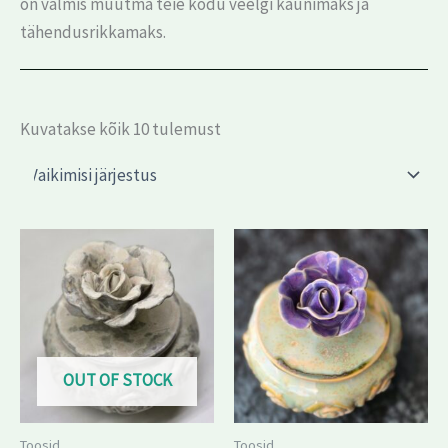
on valmis muutma teie kodu veelgi kaunimaks ja
tähendusrikkamaks.
Kuvatakse kõik 10 tulemust
OUT OF STOCK
Toosid
Toosid