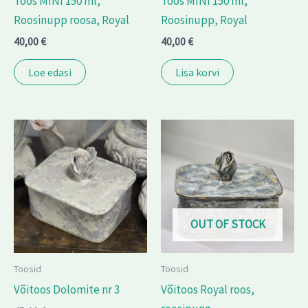
Toos MINI 150 ml,
Toos MINI 150 ml,
Roosinupp roosa, Royal
Roosinupp, Royal
40,00
€
40,00
€
Loe edasi
Lisa korvi
OUT OF STOCK
Toosid
Toosid
Võitoos Dolomite nr 3
Võitoos Royal roos,