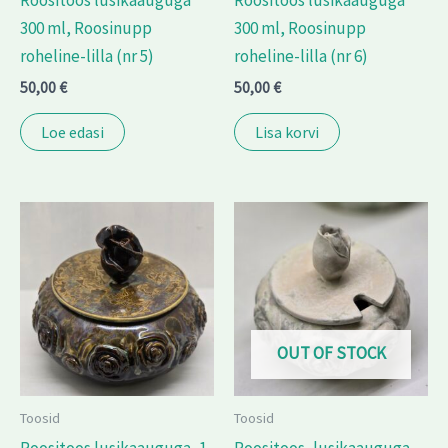
300 ml, Roosinupp
300 ml, Roosinupp
roheline-lilla (nr 5)
roheline-lilla (nr 6)
50,00
€
50,00
€
Loe edasi
Lisa korvi
OUT OF STOCK
Toosid
Toosid