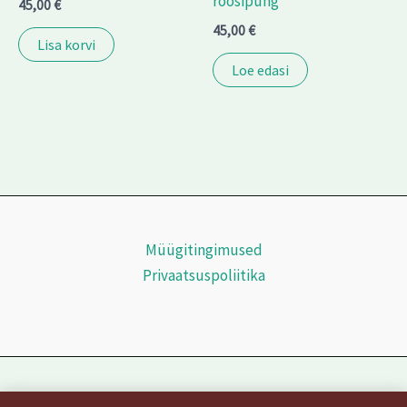
roosipung
45,00
€
45,00
€
Lisa korvi
Loe edasi
Müügitingimused
Privaatsuspoliitika
Copyright © 2026 | Powered by
Astra WordPress Theme