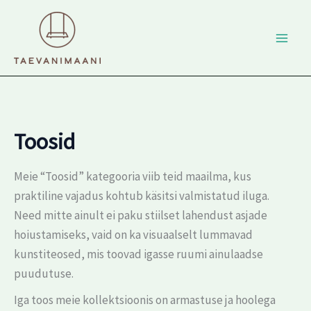
Skip
to
content
Toosid
Meie “Toosid” kategooria viib teid maailma, kus
praktiline vajadus kohtub käsitsi valmistatud iluga.
Need mitte ainult ei paku stiilset lahendust asjade
hoiustamiseks, vaid on ka visuaalselt lummavad
kunstiteosed, mis toovad igasse ruumi ainulaadse
puudutuse.
Iga toos meie kollektsioonis on armastuse ja hoolega