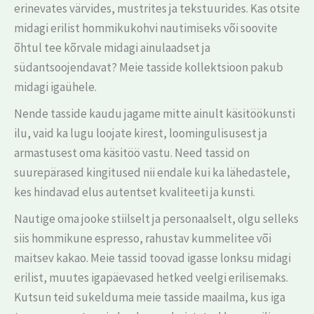
erinevates värvides, mustrites ja tekstuurides. Kas otsite
midagi erilist hommikukohvi nautimiseks või soovite
õhtul tee kõrvale midagi ainulaadset ja
südantsoojendavat? Meie tasside kollektsioon pakub
midagi igaühele.
Nende tasside kaudu jagame mitte ainult käsitöökunsti
ilu, vaid ka lugu loojate kirest, loomingulisusest ja
armastusest oma käsitöö vastu. Need tassid on
suurepärased kingitused nii endale kui ka lähedastele,
kes hindavad elus autentset kvaliteeti ja kunsti.
Nautige oma jooke stiilselt ja personaalselt, olgu selleks
siis hommikune espresso, rahustav kummelitee või
maitsev kakao. Meie tassid toovad igasse lonksu midagi
erilist, muutes igapäevased hetked veelgi erilisemaks.
Kutsun teid sukelduma meie tasside maailma, kus iga