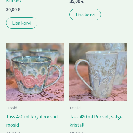
kristall
35,00
€
30,00
€
Lisa korvi
Lisa korvi
Tassid
Tassid
Tass 450 ml Royal roosad
Tass 480 ml Roosid, valge
roosid
kristall