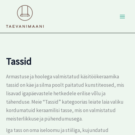
Skip
to
content
Tassid
Armastuse ja hoolega valmistatud käsitöökeraamika
tassid on käe ja silma poolt paitatud kunstiteosed, mis
lisavad igapäevastele hetkedele erilise võlu ja
tähenduse. Meie “Tassid” kategoorias leiate laia valiku
kordumatuid keraamilisi tasse, mis on valmistatud
meisterlikkuse ja pühendumusega.
Iga tass on oma iseloomu ja stiiliga, kujundatud