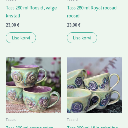
Tass 280 ml Roosid, valge
Tass 280 ml Royal roosad
kristall
roosid
23,00
€
23,00
€
Lisa korvi
Lisa korvi
Tassid
Tassid
Tass 300 ml cappuccino
Tass 300 ml Lilla-roheline