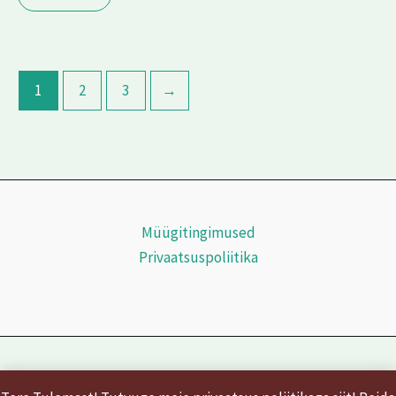
1
2
3
→
Müügitingimused
Privaatsuspoliitika
Copyright © 2026 | Powered by
Astra WordPress Theme