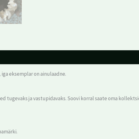
a, iga eksemplar on ainulaadne.
d tugevaks ja vastupidavaks. Soovi korral saate oma kollektsio
bamärki.