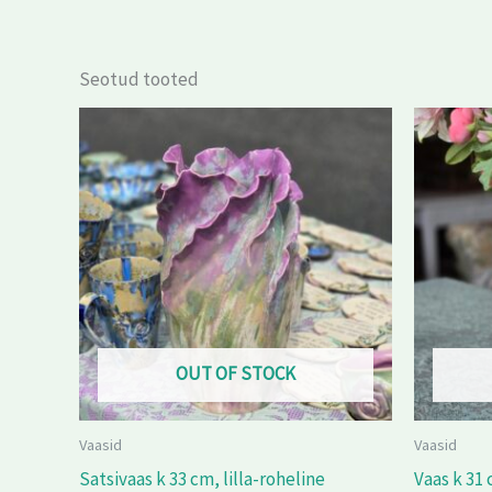
Seotud tooted
OUT OF STOCK
Vaasid
Vaasid
Satsivaas k 33 cm, lilla-roheline
Vaas k 31