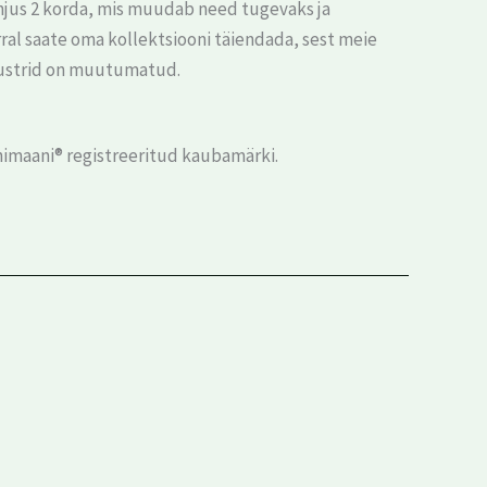
hjus 2 korda, mis muudab need tugevaks ja
ral saate oma kollektsiooni täiendada, sest meie
mustrid on muutumatud.
imaani® registreeritud kaubamärki.