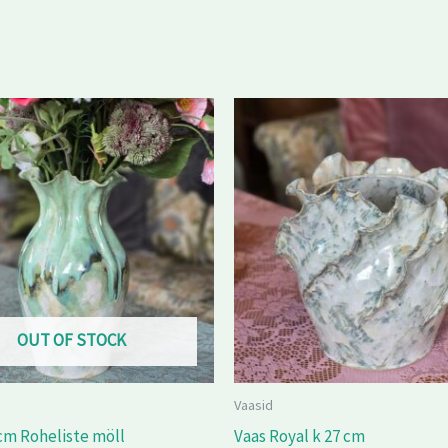
OUT OF STOCK
Vaasid
 cm Roheliste möll
Vaas Royal k 27 cm