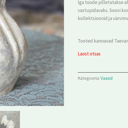
Iga toode põletatakse a
vastupidavaks. Soovi kor
kollektsioonid ja värvi
Tooted kannavad Taevan
Laost otsas
Kategooria:
Vaasid