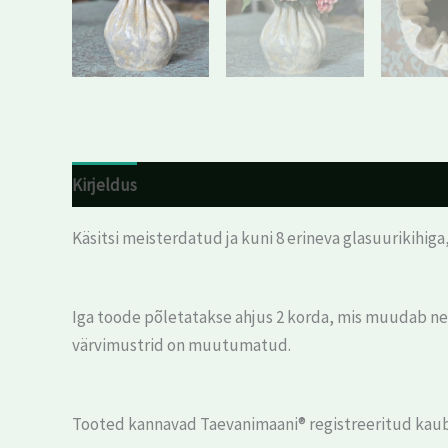
Kirjeldus
Arvustused (0)
Käsitsi meisterdatud ja kuni 8 erineva glasuurikihig
Iga toode põletatakse ahjus 2 korda, mis muudab nee
värvimustrid on muutumatud.
Tooted kannavad Taevanimaani® registreeritud kau