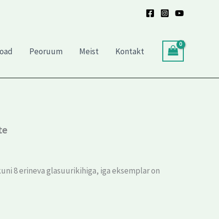
toad
Peoruum
Meist
Kontakt
te
kuni 8 erineva glasuurikihiga, iga eksemplar on