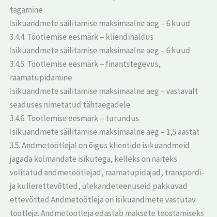
tagamine
Isikuandmete säilitamise maksimaalne aeg – 6 kuud
3.4.4. Töötlemise eesmärk – kliendihaldus
Isikuandmete säilitamise maksimaalne aeg – 6 kuud
3.4.5. Töötlemise eesmärk – finantstegevus,
raamatupidamine
Isikuandmete säilitamise maksimaalne aeg – vastavalt
seaduses nimetatud tähtaegadele
3.4.6. Töötlemise eesmärk – turundus
Isikuandmete säilitamise maksimaalne aeg – 1,5 aastat
3.5. Andmetöötlejal on õigus klientide isikuandmeid
jagada kolmandate isikutega, kelleks on näiteks
volitatud andmetöötlejad, raamatupidajad, transpordi-
ja kullerettevõtted, ülekandeteenuseid pakkuvad
ettevõtted Andmetöötleja on isikuandmete vastutav
töötleja. Andmetöötleja edastab maksete teostamiseks