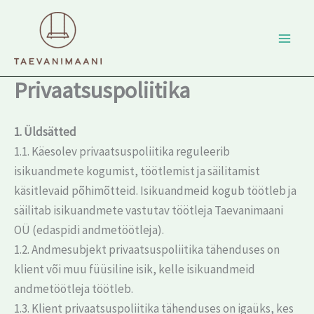
Skip
to
content
Privaatsuspoliitika
1. Üldsätted
1.1. Käesolev privaatsuspoliitika reguleerib
isikuandmete kogumist, töötlemist ja säilitamist
käsitlevaid põhimõtteid. Isikuandmeid kogub töötleb ja
säilitab isikuandmete vastutav töötleja Taevanimaani
OÜ (edaspidi andmetöötleja).
1.2. Andmesubjekt privaatsuspoliitika tähenduses on
klient või muu füüsiline isik, kelle isikuandmeid
andmetöötleja töötleb.
1.3. Klient privaatsuspoliitika tähenduses on igaüks, kes