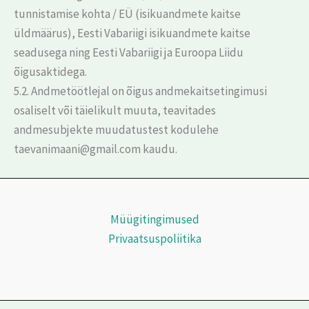
tunnistamise kohta / EÜ (isikuandmete kaitse
üldmäärus), Eesti Vabariigi isikuandmete kaitse
seadusega ning Eesti Vabariigi ja Euroopa Liidu
õigusaktidega.
5.2. Andmetöötlejal on õigus andmekaitsetingimusi
osaliselt või täielikult muuta, teavitades
andmesubjekte muudatustest kodulehe
taevanimaani@gmail.com kaudu.
Müügitingimused
Privaatsuspoliitika