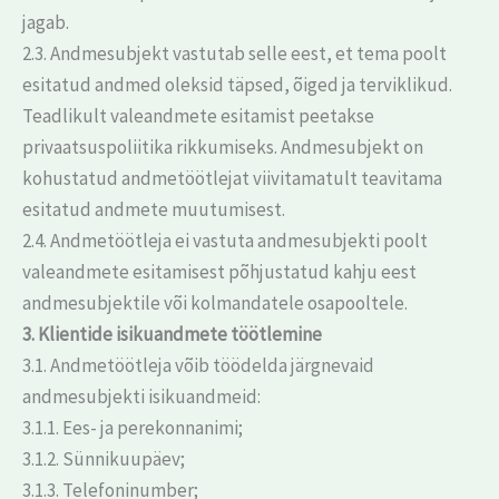
jagab.
2.3. Andmesubjekt vastutab selle eest, et tema poolt
esitatud andmed oleksid täpsed, õiged ja terviklikud.
Teadlikult valeandmete esitamist peetakse
privaatsuspoliitika rikkumiseks. Andmesubjekt on
kohustatud andmetöötlejat viivitamatult teavitama
esitatud andmete muutumisest.
2.4. Andmetöötleja ei vastuta andmesubjekti poolt
valeandmete esitamisest põhjustatud kahju eest
andmesubjektile või kolmandatele osapooltele.
3. Klientide isikuandmete töötlemine
3.1. Andmetöötleja võib töödelda järgnevaid
andmesubjekti isikuandmeid:
3.1.1. Ees- ja perekonnanimi;
3.1.2. Sünnikuupäev;
3.1.3. Telefoninumber;