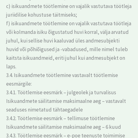
c) isikuandmete töötlemine on vajalik vastutava töötleja
juriidilise kohustuse täitmiseks;
f) isikuandmete töötlemine on vajalik vastutava töötleja
või kolmanda isiku õigustatud huvi korral, välja arvatud
juhul, kui sellise huvi kaaluvad üles andmesubjekti
huvid või põhiõigused ja -vabadused, mille nimel tuleb
kaitsta isikuandmeid, eriti juhul kui andmesubjekt on
laps.
3.4. Isikuandmete töötlemine vastavalt töötlemise
eesmärgile:
3.4.1. Töötlemise eesmärk – julgeolek ja turvalisus
Isikuandmete säilitamise maksimaalne aeg – vastavalt
seaduses nimetatud tähtaegadele
3.4.2. Töötlemise eesmärk – tellimuse töötlemine
Isikuandmete säilitamise maksimaalne aeg – 6 kuud
3.4.3. Töötlemise eesmärk – e-poe teenuste toimimise