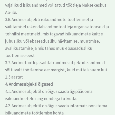
vajalikud isikuandmed volitatud töötleja Maksekeskus
AS-ile.
3.6. Andmesubjekti isikuandmete töötlemisel ja
säilitamisel rakendab andmetöötleja organisatoorseid ja
tehnilisi meetmeid, mis tagavad isikuandmete kaitse
juhusliku või ebaseadusliku hävitamise, muutmise,
avalikustamise ja mis tahes muu ebaseadusliku
töötlemise eest.
3.7. Andmetöötleja säilitab andmesubjektide andmeid
sõltuvalt töötlemise eesmärgist, kuid mitte kauem kui
1,5 aastat.
4. Andmesubjekti õigused
4.1. Andmesubjektil on õigus saada ligipääs oma
isikuandmetele ning nendega tutvuda.
4.2. Andmesubjektil on õigus saada informatsiooni tema
isikuandmete töötlemise kohta.