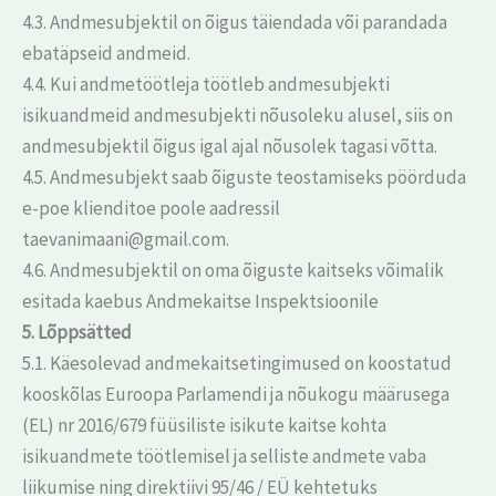
4.3. Andmesubjektil on õigus täiendada või parandada
ebatäpseid andmeid.
4.4. Kui andmetöötleja töötleb andmesubjekti
isikuandmeid andmesubjekti nõusoleku alusel, siis on
andmesubjektil õigus igal ajal nõusolek tagasi võtta.
4.5. Andmesubjekt saab õiguste teostamiseks pöörduda
e-poe klienditoe poole aadressil
taevanimaani@gmail.com.
4.6. Andmesubjektil on oma õiguste kaitseks võimalik
esitada kaebus Andmekaitse Inspektsioonile
5. Lõppsätted
5.1. Käesolevad andmekaitsetingimused on koostatud
kooskõlas Euroopa Parlamendi ja nõukogu määrusega
(EL) nr 2016/679 füüsiliste isikute kaitse kohta
isikuandmete töötlemisel ja selliste andmete vaba
liikumise ning direktiivi 95/46 / EÜ kehtetuks