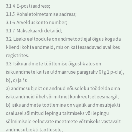
3.1.4. E-posti aadress;
3.1.5. Kohaletoimetamise aadress;
3.1.6. Arvelduskonto number;
3.1.7. Maksekaardi detailid;
3.2. Lisaks eeltoodule on andmetöötlejal õigus koguda
kliendi kohta andmeid, mis on kättesaadavad avalikes
registrites.
3.3. Isikuandmete töötlemise õiguslik alus on
isikuandmete kaitse üldmääruse paragrahv 6 lg 1 p-d a),
b), c) ja f):
a) andmesubjekt on andnud nõusoleku töödelda oma
isikuandmeid ühel või mitmel konkreetsel eesmärgil;
b) isikuandmete töötlemine on vajalik andmesubjekti
osalusel sõlmitud lepingu täitmiseks või lepingu
sõlmimisele eelnevate meetmete võtmiseks vastavalt
andmesubjekti taotlusele;