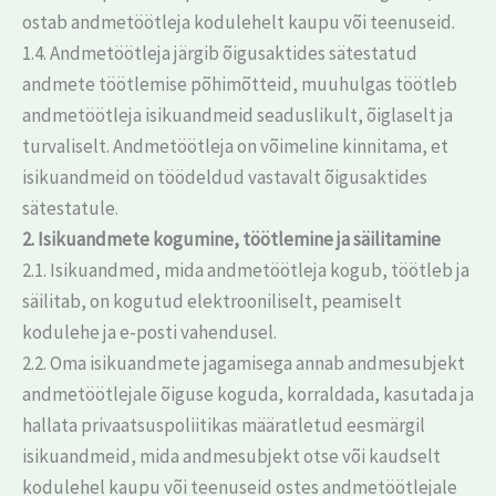
ostab andmetöötleja kodulehelt kaupu või teenuseid.
1.4. Andmetöötleja järgib õigusaktides sätestatud
andmete töötlemise põhimõtteid, muuhulgas töötleb
andmetöötleja isikuandmeid seaduslikult, õiglaselt ja
turvaliselt. Andmetöötleja on võimeline kinnitama, et
isikuandmeid on töödeldud vastavalt õigusaktides
sätestatule.
2. Isikuandmete kogumine, töötlemine ja säilitamine
2.1. Isikuandmed, mida andmetöötleja kogub, töötleb ja
säilitab, on kogutud elektrooniliselt, peamiselt
kodulehe ja e-posti vahendusel.
2.2. Oma isikuandmete jagamisega annab andmesubjekt
andmetöötlejale õiguse koguda, korraldada, kasutada ja
hallata privaatsuspoliitikas määratletud eesmärgil
isikuandmeid, mida andmesubjekt otse või kaudselt
kodulehel kaupu või teenuseid ostes andmetöötlejale