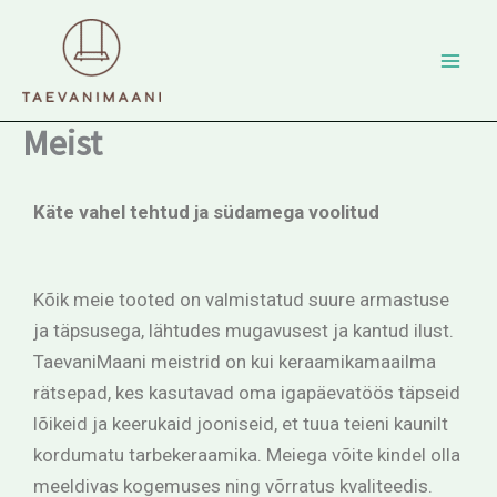
Skip
to
content
Meist
Käte vahel tehtud ja südamega voolitud
Kõik meie tooted on valmistatud suure armastuse
ja täpsusega, lähtudes mugavusest ja kantud ilust.
TaevaniMaani meistrid on kui keraamikamaailma
rätsepad, kes kasutavad oma igapäevatöös täpseid
lõikeid ja keerukaid jooniseid, et tuua teieni kaunilt
kordumatu tarbekeraamika. Meiega võite kindel olla
meeldivas kogemuses ning võrratus kvaliteedis.