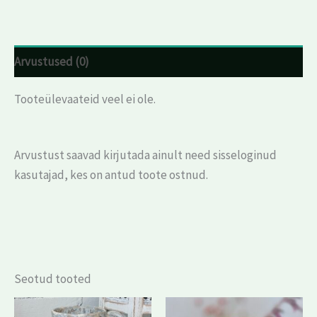
Arvustused (0)
Tooteülevaateid veel ei ole.
Arvustust saavad kirjutada ainult need sisseloginud
kasutajad, kes on antud toote ostnud.
Seotud tooted