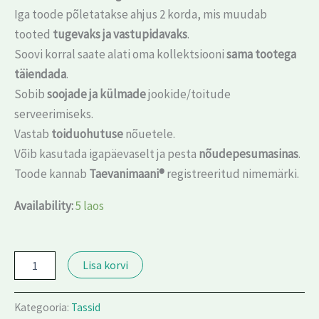
Iga toode põletatakse ahjus 2 korda, mis muudab
tooted
tugevaks ja vastupidavaks
.
Soovi korral saate alati oma kollektsiooni
sama tootega
täiendada
.
Sobib
soojade ja külmade
jookide/toitude
serveerimiseks.
Vastab
toiduohutuse
nõuetele.
Võib kasutada igapäevaselt ja pesta
nõudepesumasinas
.
Toode kannab
Taevanimaani®
registreeritud nimemärki.
Availability:
5 laos
Lisa korvi
Kategooria:
Tassid