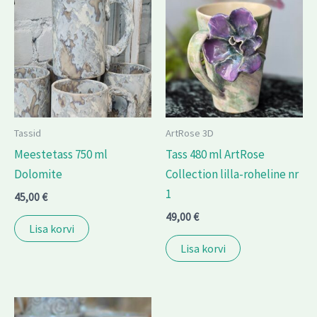
Tassid
ArtRose 3D
Meestetass 750 ml
Tass 480 ml ArtRose
Dolomite
Collection lilla-roheline nr
1
45,00
€
49,00
€
Lisa korvi
Lisa korvi