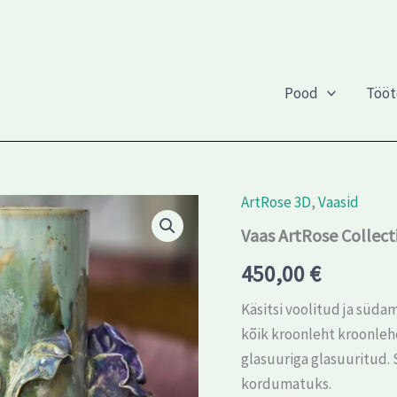
Pood
Töö
ArtRose 3D
,
Vaasid
Vaas
ArtRose
Vaas ArtRose Collect
Collection
Lilla-
450,00
€
roheline
k
Käsitsi voolitud ja süd
33
cm,
kõik kroonleht kroonlehe
diam
glasuuriga glasuuritud.
17
cm
kordumatuks.