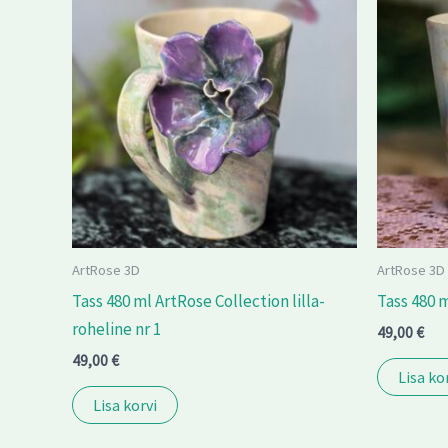
ArtRose 3D
ArtRose 3D
Tass 480 ml ArtRose Collection lilla-
Tass 480 
roheline nr 1
49,00
€
49,00
€
Lisa ko
Lisa korvi