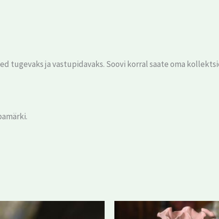
d tugevaks ja vastupidavaks. Soovi korral saate oma kollektsio
bamärki.