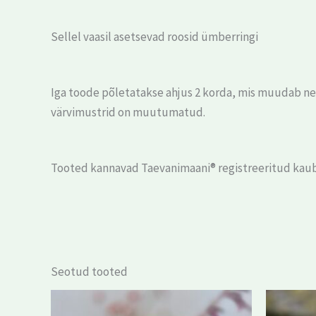
Sellel vaasil asetsevad roosid ümberringi
Iga toode põletatakse ahjus 2 korda, mis muudab nee
värvimustrid on muutumatud.
Tooted kannavad Taevanimaani® registreeritud kau
Seotud tooted