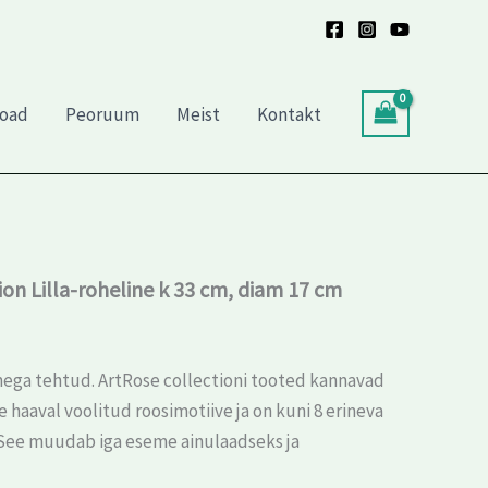
roheline
k
33
cm,
diam
toad
Peoruum
Meist
Kontakt
17
cm
kogus
ion Lilla-roheline k 33 cm, diam 17 cm
amega tehtud. ArtRose collectioni tooted kannavad
 haaval voolitud roosimotiive ja on kuni 8 erineva
 See muudab iga eseme ainulaadseks ja