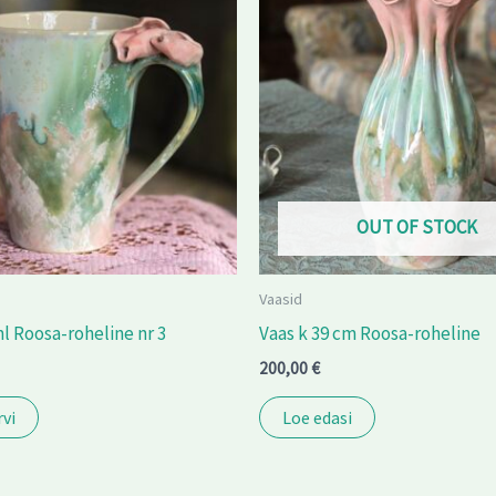
OUT OF STOCK
Vaasid
ml Roosa-roheline nr 3
Vaas k 39 cm Roosa-roheline
200,00
€
rvi
Loe edasi