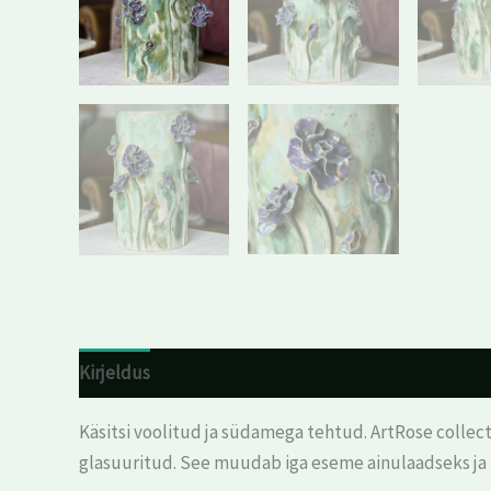
Kirjeldus
Arvustused (0)
Käsitsi voolitud ja südamega tehtud. ArtRose collect
glasuuritud. See muudab iga eseme ainulaadseks j