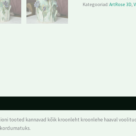
Kategooriad:
ArtRose 3D
,
V
ioni tooted kannavad kõik kroonleht kroonlehe haaval voolitud 
a kordumatuks.