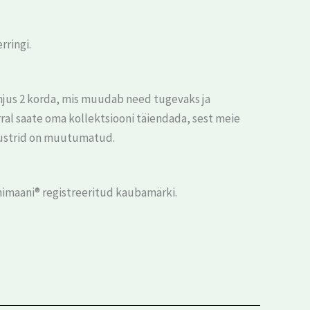
rringi.
hjus 2 korda, mis muudab need tugevaks ja
ral saate oma kollektsiooni täiendada, sest meie
mustrid on muutumatud.
imaani® registreeritud kaubamärki.