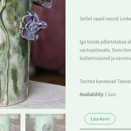
kogus
Sellel vaasil roosid ümbe
Iga toode põletatakse a
vastupidavaks. Soovi kor
kollektsioonid ja värvi
Tooted kannavad Taevan
Availability:
1 laos
Lisa korvi