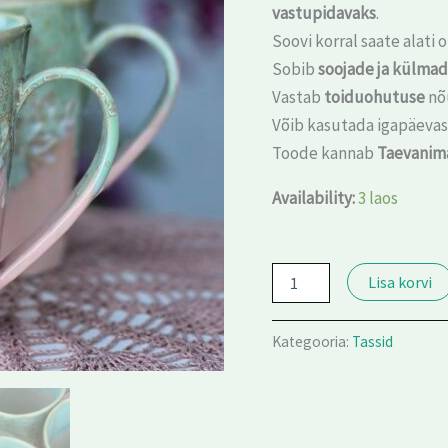
vastupidavaks
.
Soovi korral saate alati
Sobib
soojade ja külma
Vastab
toiduohutuse
nõ
Võib kasutada igapäevas
Toode kannab
Taevanim
Availability:
3 laos
Lisa korvi
Kategooria:
Tassid