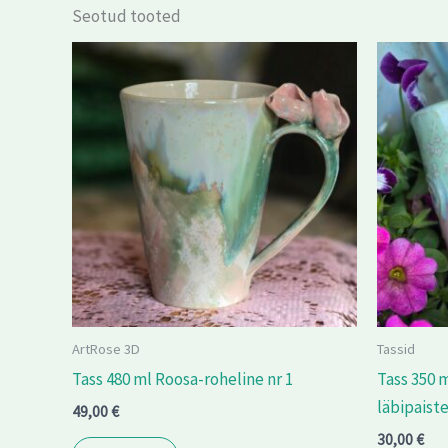
Seotud tooted
ArtRose 3D
Tassid
Tass 480 ml Roosa-roheline nr 1
Tass 350 
läbipaist
49,00
€
30,00
€