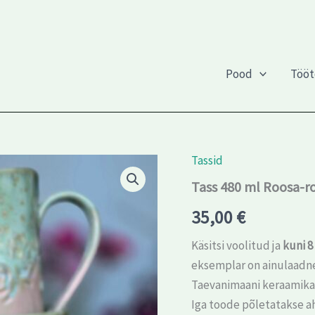
Pood
Töö
Tassid
Tass
480
Tass 480 ml Roosa-roh
ml
Roosa-
35,00
€
roheline
(sisu
Käsitsi voolitud ja
kuni 8
läbipaistev)
kogus
eksemplar on ainulaadn
Taevanimaani keraamik
Iga toode põletatakse a