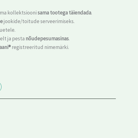
 oma kollektsiooni
sama tootega täiendada
.
de
jookide/toitude serveerimiseks.
uetele.
elt ja pesta
nõudepesumasinas
.
aani®
registreeritud nimemärki.