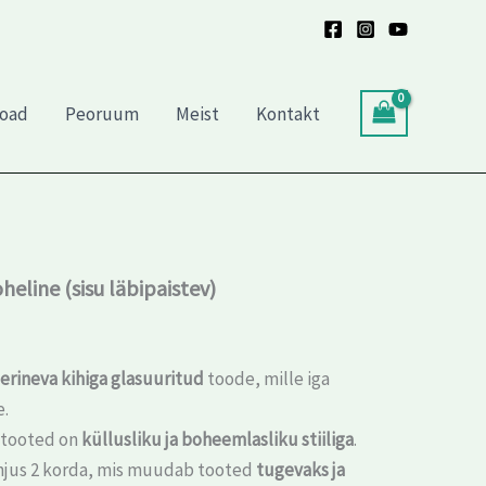
roheline
(sisu
läbipaistev)
kogus
toad
Peoruum
Meist
Kontakt
eline (sisu läbipaistev)
 erineva kihiga glasuuritud
toode, mille iga
e.
atooted on
küllusliku ja boheemlasliku stiiliga
.
hjus 2 korda, mis muudab tooted
tugevaks ja