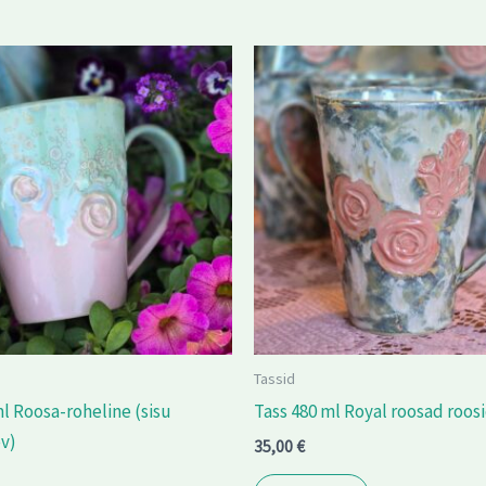
Tassid
ml Roosa-roheline (sisu
Tass 480 ml Royal roosad roos
ev)
35,00
€