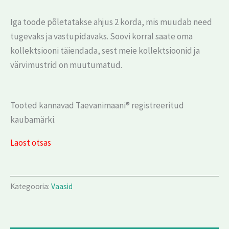
Iga toode põletatakse ahjus 2 korda, mis muudab need
tugevaks ja vastupidavaks. Soovi korral saate oma
kollektsiooni täiendada, sest meie kollektsioonid ja
värvimustrid on muutumatud.
Tooted kannavad Taevanimaani® registreeritud
kaubamärki.
Laost otsas
Kategooria:
Vaasid