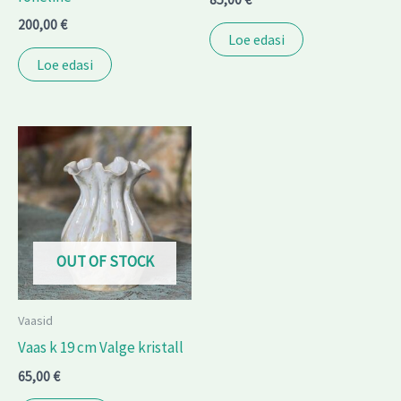
200,00
€
Loe edasi
Loe edasi
OUT OF STOCK
Vaasid
Vaas k 19 cm Valge kristall
65,00
€