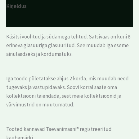
Kirjeldus
Arvustused (0)
Käsitsi voolitud ja südamega tehtud. Satsivaas on kuni 8
erineva glasuuriga glasuuritud. See muudab iga eseme
ainulaadseks ja kordumatuks.
Iga toode põletatakse ahjus 2 korda, mis muudab need
tugevaks ja vastupidavaks. Soovi korral saate oma
kollektsiooni täiendada, sest meie kollektsioonid ja
värvimustrid on muutumatud.
Tooted kannavad Taevanimaani® registreeritud
kaubamärki.