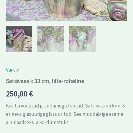
Vaasid
Satsivaas k 33 cm, lilla-roheline
250,00
€
Käsitsi voolitud ja südamega tehtud. Satsivaas on kuni 8
erineva glasuuriga glasuuritud. See muudab iga eseme
ainulaadseks ja kordumatuks.