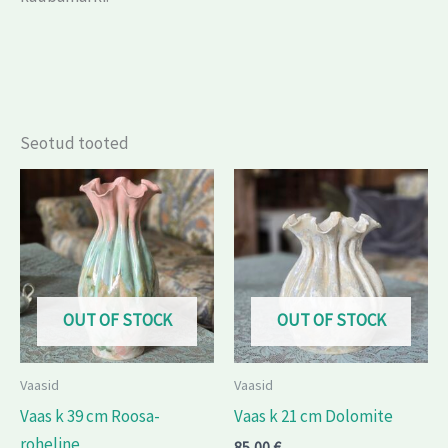
Seotud tooted
OUT OF STOCK
OUT OF STOCK
Vaasid
Vaasid
Vaas k 39 cm Roosa-
Vaas k 21 cm Dolomite
roheline
85,00
€