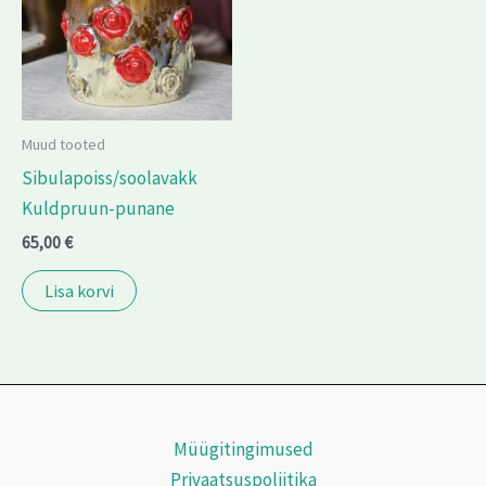
Muud tooted
Sibulapoiss/soolavakk
Kuldpruun-punane
65,00
€
Lisa korvi
Müügitingimused
Privaatsuspoliitika