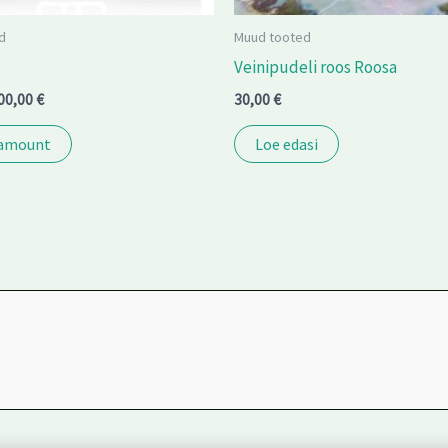
d
Muud tooted
Veinipudeli roos Roosa
00,00
€
30,00
€
 amount
Loe edasi