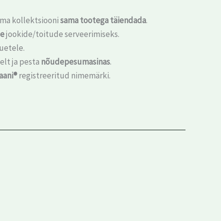
 oma kollektsiooni
sama tootega täiendada
.
de
jookide/toitude serveerimiseks.
uetele.
elt ja pesta
nõudepesumasinas
.
aani®
registreeritud nimemärki.