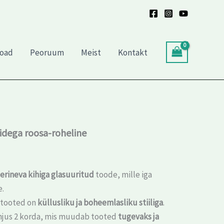
toad
Peoruum
Meist
Kontakt
dega roosa-roheline
 erineva kihiga glasuuritud
toode, mille iga
e.
atooted on
küllusliku ja boheemlasliku stiiliga
.
hjus 2 korda, mis muudab tooted
tugevaks ja