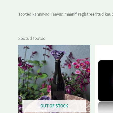
Tooted kannavad Taevanimaani® registreeritud kau
Seotud tooted
OUT OF STOCK