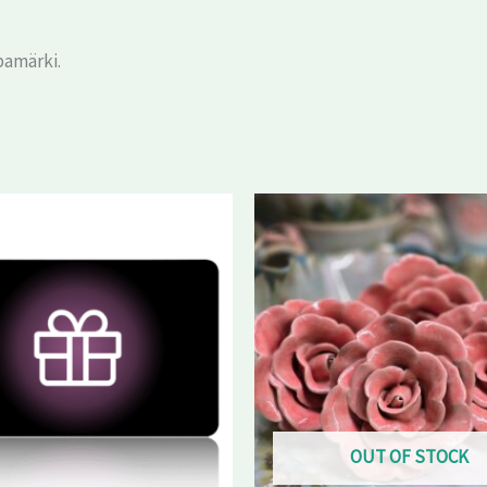
bamärki.
Hinnavahemik:
Sellel
10,00 €
tootel
kuni
100,00 €
on
mitu
varianti.
Valikuid
saab
teha
tootelehel.
OUT OF STOCK