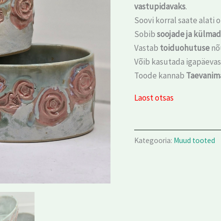
vastupidavaks
.
Soovi korral saate alati
Sobib
soojade ja külma
Vastab
toiduohutuse
nõ
Võib kasutada igapäevas
Toode kannab
Taevanim
Laost otsas
Kategooria:
Muud tooted