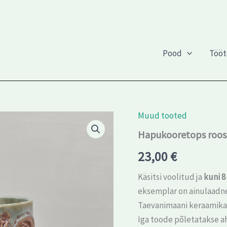
Pood
Töö
Muud tooted
Hapukooretops roosi
23,00
€
Käsitsi voolitud ja
kuni 8
eksemplar on ainulaadn
Taevanimaani keraamik
Iga toode põletatakse a