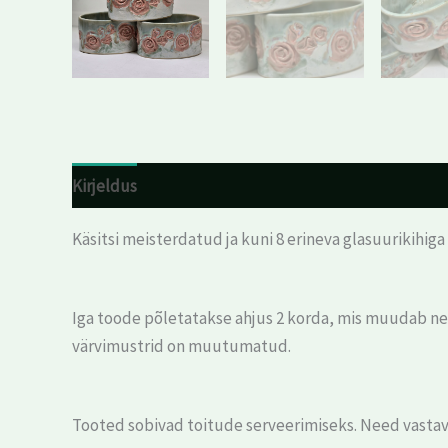
Kirjeldus
Arvustused (0)
Käsitsi meisterdatud ja kuni 8 erineva glasuurikihig
Iga toode põletatakse ahjus 2 korda, mis muudab nee
värvimustrid on muutumatud.
Tooted sobivad toitude serveerimiseks. Need vasta