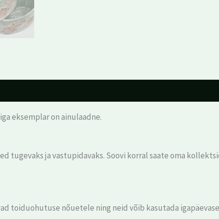
a iga eksemplar on ainulaadne.
d tugevaks ja vastupidavaks. Soovi korral saate oma kollektsio
vad toiduohutuse nõuetele ning neid võib kasutada igapäevase