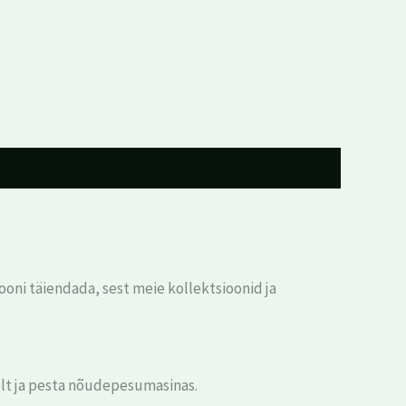
oni täiendada, sest meie kollektsioonid ja
lt ja pesta nõudepesumasinas.