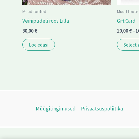
Muud tooted
Muud toote
Veinipudeli roos Lilla
Gift Card
30,00
€
10,00
€
–
1
Loe edasi
Select
Müügitingimused
Privaatsuspoliitika