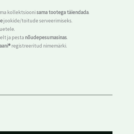
 oma kollektsiooni
sama tootega täiendada
.
de
jookide/toitude serveerimiseks.
uetele.
elt ja pesta
nõudepesumasinas
.
aani®
registreeritud nimemärki.