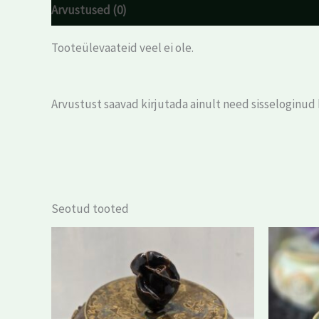
Arvustused (0)
Tooteülevaateid veel ei ole.
Arvustust saavad kirjutada ainult need sisseloginud
Seotud tooted