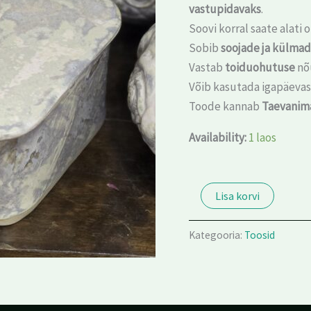
vastupidavaks
.
Soovi korral saate alati
Sobib
soojade ja külma
Vastab
toiduohutuse
nõ
Võib kasutada igapäevas
Toode kannab
Taevanim
Availability:
1 laos
Lisa korvi
Kategooria:
Toosid