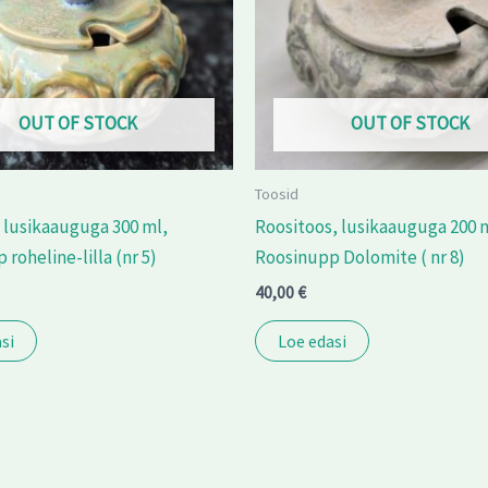
OUT OF STOCK
OUT OF STOCK
Toosid
 lusikaauguga 300 ml,
Roositoos, lusikaauguga 200 
roheline-lilla (nr 5)
Roosinupp Dolomite ( nr 8)
40,00
€
si
Loe edasi