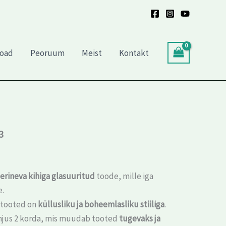
kogus
toad
Peoruum
Meist
Kontakt
3
 erineva kihiga glasuuritud
toode, mille iga
e.
atooted on
küllusliku ja boheemlasliku stiiliga
.
hjus 2 korda, mis muudab tooted
tugevaks ja