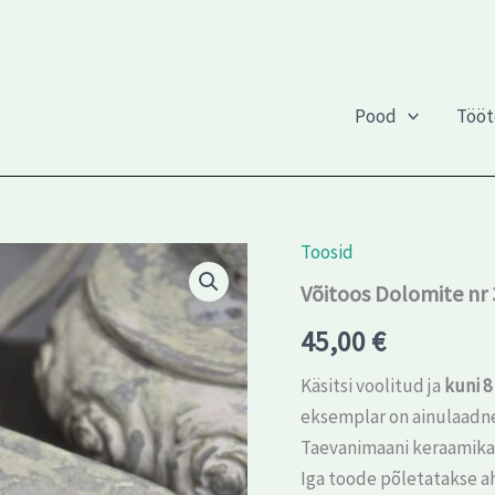
Pood
Töö
Toosid
Võitoos
Dolomite
Võitoos Dolomite nr 
nr
3
45,00
€
kogus
Käsitsi voolitud ja
kuni 8
eksemplar on ainulaadn
Taevanimaani keraamik
Iga toode põletatakse a