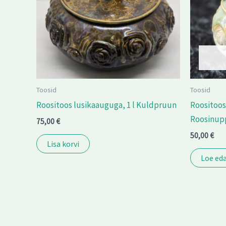
Toosid
Toosid
Roositoos lusikaauguga, 1 l Kuldpruun
Roositoos
Roosinupp 
75,00
€
50,00
€
Lisa korvi
Loe eda