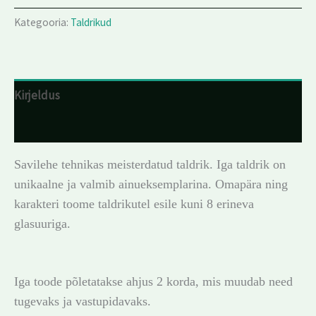
Kategooria:
Taldrikud
Kirjeldus
Arvustused (0)
Savilehe tehnikas meisterdatud taldrik. Iga taldrik on
unikaalne ja valmib ainueksemplarina. Omapära ning
karakteri toome taldrikutel esile kuni 8 erineva
glasuuriga.
Iga toode põletatakse ahjus 2 korda, mis muudab need
tugevaks ja vastupidavaks.