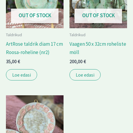
OUT OF STOCK
OUT OF STOCK
Taldrikud
Taldrikud
ArtRose taldrik diam 17 cm
Vaagen 50 x 32cm roheliste
Roosa-roheline (nr2)
möll
35,00
€
200,00
€
Loe edasi
Loe edasi