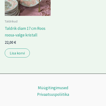
Taldrikud
Taldrik diam 17 cm Roos
roosa-valge kristall
22,00
€
Lisa korvi
Müügitingimused
Privaatsuspoliitika