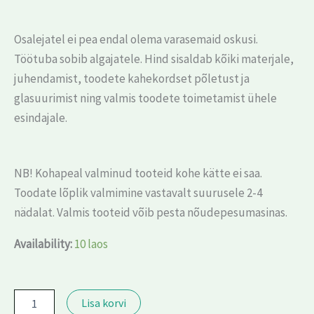
Osalejatel ei pea endal olema varasemaid oskusi.
Töötuba sobib algajatele. Hind sisaldab kõiki materjale,
juhendamist, toodete kahekordset põletust ja
glasuurimist ning valmis toodete toimetamist ühele
esindajale.
NB! Kohapeal valminud tooteid kohe kätte ei saa.
Toodate lõplik valmimine vastavalt suurusele 2-4
nädalat. Valmis tooteid võib pesta nõudepesumasinas.
Availability:
10 laos
Lisa korvi