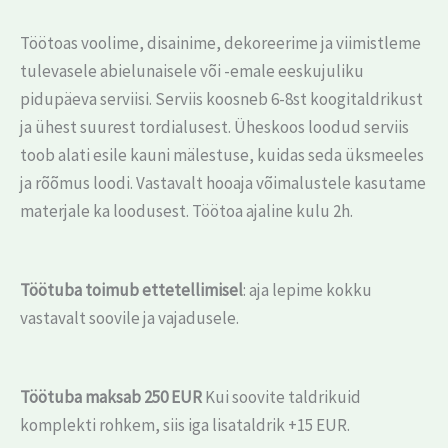
Töötoas voolime, disainime, dekoreerime ja viimistleme
tulevasele abielunaisele või -emale eeskujuliku
pidupäeva serviisi. Serviis koosneb 6-8st koogitaldrikust
ja ühest suurest tordialusest. Üheskoos loodud serviis
toob alati esile kauni mälestuse, kuidas seda üksmeeles
ja rõõmus loodi. Vastavalt hooaja võimalustele kasutame
materjale ka loodusest. Töötoa ajaline kulu 2h.
Töötuba toimub ettetellimisel
: aja lepime kokku
vastavalt soovile ja vajadusele.
Töötuba maksab 250 EUR
Kui soovite taldrikuid
komplekti rohkem, siis iga lisataldrik +15 EUR.