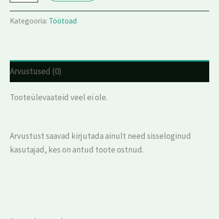
Kategooria:
Töötoad
Arvustused (0)
Tooteülevaateid veel ei ole.
Arvustust saavad kirjutada ainult need sisseloginud
kasutajad, kes on antud toote ostnud.