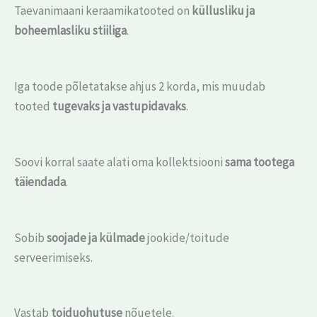
Taevanimaani keraamikatooted on
küllusliku ja
boheemlasliku stiiliga
.
Iga toode põletatakse ahjus 2 korda, mis muudab
tooted
tugevaks ja vastupidavaks
.
Soovi korral saate alati oma kollektsiooni
sama tootega
täiendada
.
Sobib
soojade ja külmade
jookide/toitude
serveerimiseks.
Vastab
toiduohutuse
nõuetele.