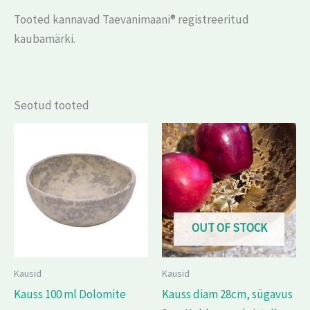
Tooted kannavad Taevanimaani® registreeritud
kaubamärki.
Seotud tooted
OUT OF STOCK
Kausid
Kausid
Kauss 100 ml Dolomite
Kauss diam 28cm, sügavus