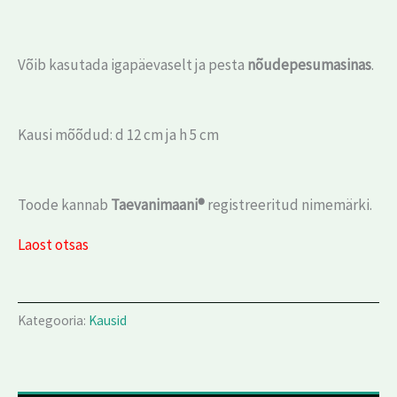
Võib kasutada igapäevaselt ja pesta
nõudepesumasinas
.
Kausi mõõdud: d 12 cm ja h 5 cm
Toode kannab
Taevanimaani®
registreeritud nimemärki.
Laost otsas
Kategooria:
Kausid