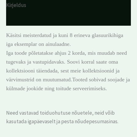
Kirjeldus
Arvustused (0)
Käsitsi meisterdatud ja kuni 8 erineva glasuurikihiga
iga eksemplar on ainulaadne.
Iga toode põletatakse ahjus 2 korda, mis muudab need
tugevaks ja vastupidavaks. Soovi korral saate oma
kollektsiooni täiendada, sest meie kollektsioonid ja
värvimustrid on muutumatud.Tooted sobivad soojade ja
külmade jookide ning toitude serveerimiseks.
Need vastavad toiduohutuse nõuetele, neid võib
kasutada igapäevaselt ja pesta nõudepesumasinas.